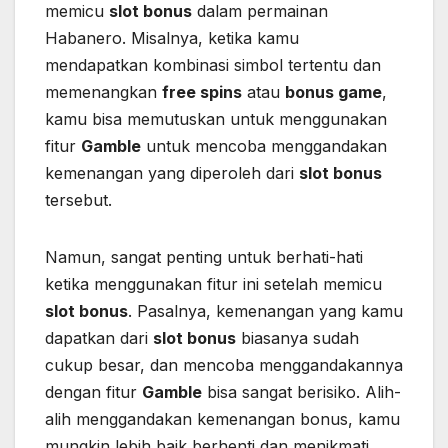
memicu
slot bonus
dalam permainan
Habanero. Misalnya, ketika kamu
mendapatkan kombinasi simbol tertentu dan
memenangkan
free spins
atau
bonus game
,
kamu bisa memutuskan untuk menggunakan
fitur
Gamble
untuk mencoba menggandakan
kemenangan yang diperoleh dari
slot bonus
tersebut.
Namun, sangat penting untuk berhati-hati
ketika menggunakan fitur ini setelah memicu
slot bonus
. Pasalnya, kemenangan yang kamu
dapatkan dari
slot bonus
biasanya sudah
cukup besar, dan mencoba menggandakannya
dengan fitur
Gamble
bisa sangat berisiko. Alih-
alih menggandakan kemenangan bonus, kamu
mungkin lebih baik berhenti dan menikmati