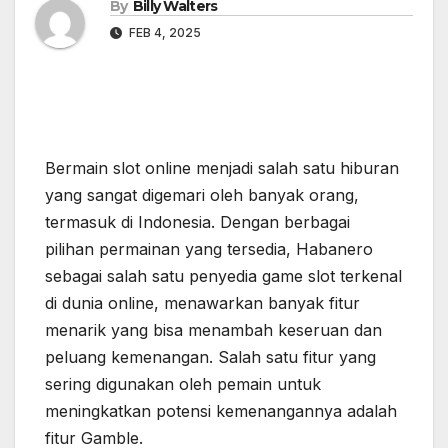
By
Billy Walters
FEB 4, 2025
Bermain slot online menjadi salah satu hiburan
yang sangat digemari oleh banyak orang,
termasuk di Indonesia. Dengan berbagai
pilihan permainan yang tersedia, Habanero
sebagai salah satu penyedia game slot terkenal
di dunia online, menawarkan banyak fitur
menarik yang bisa menambah keseruan dan
peluang kemenangan. Salah satu fitur yang
sering digunakan oleh pemain untuk
meningkatkan potensi kemenangannya adalah
fitur Gamble.