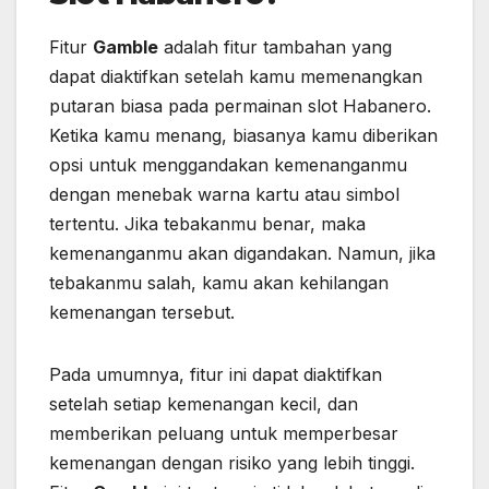
Fitur
Gamble
adalah fitur tambahan yang
dapat diaktifkan setelah kamu memenangkan
putaran biasa pada permainan slot Habanero.
Ketika kamu menang, biasanya kamu diberikan
opsi untuk menggandakan kemenanganmu
dengan menebak warna kartu atau simbol
tertentu. Jika tebakanmu benar, maka
kemenanganmu akan digandakan. Namun, jika
tebakanmu salah, kamu akan kehilangan
kemenangan tersebut.
Pada umumnya, fitur ini dapat diaktifkan
setelah setiap kemenangan kecil, dan
memberikan peluang untuk memperbesar
kemenangan dengan risiko yang lebih tinggi.