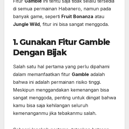
Fitur
Gamble
ini tentu saja tidak selalu tersedia
di semua permainan Habanero, namun pada
banyak game, seperti
Fruit Bonanza
atau
Jungle Wild
, fitur ini bisa sangat menggoda.
1. Gunakan Fitur Gamble
Dengan Bijak
Salah satu hal pertama yang perlu dipahami
dalam memanfaatkan fitur
Gamble
adalah
bahwa ini adalah permainan risiko tinggi.
Meskipun menggandakan kemenangan bisa
sangat menggoda, penting untuk diingat bahwa
kamu bisa saja kehilangan seluruh
kemenanganmu jika tebakanmu salah.