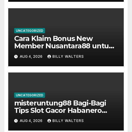
UNCATEGORIZED
Cara Klaim Bonus New
Member Nusantara88 untuk
Main Habanero
AUG 4, 2026
BILLY WALTERS
UNCATEGORIZED
misteruntung88 Bagi-Bagi
Tips Slot Gacor Habanero
Lewat Live Chat
AUG 4, 2026
BILLY WALTERS