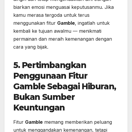
biarkan emosi menguasai keputusanmu. Jika
kamu merasa tergoda untuk terus
menggunakan fitur
Gamble
, ingatlah untuk
kembali ke tujuan awalmu — menikmati
permainan dan meraih kemenangan dengan
cara yang bijak.
5. Pertimbangkan
Penggunaan Fitur
Gamble Sebagai Hiburan,
Bukan Sumber
Keuntungan
Fitur
Gamble
memang memberikan peluang
untuk menggandakan kemenangan, tetapi