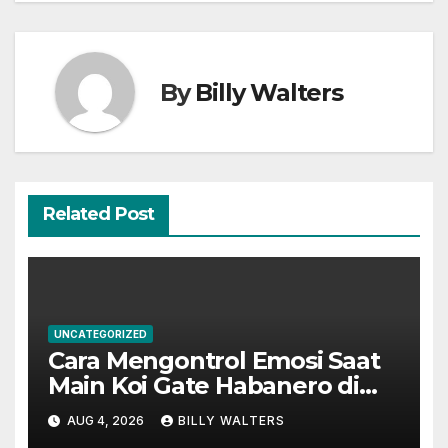
By
Billy Walters
Related Post
UNCATEGORIZED
Cara Mengontrol Emosi Saat
Main Koi Gate Habanero di
Bejo88
AUG 4, 2026
BILLY WALTERS