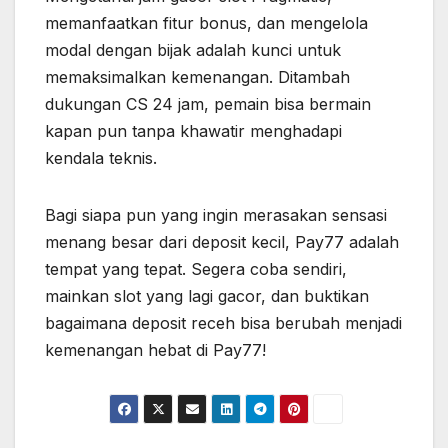
memanfaatkan fitur bonus, dan mengelola
modal dengan bijak adalah kunci untuk
memaksimalkan kemenangan. Ditambah
dukungan CS 24 jam, pemain bisa bermain
kapan pun tanpa khawatir menghadapi
kendala teknis.
Bagi siapa pun yang ingin merasakan sensasi
menang besar dari deposit kecil, Pay77 adalah
tempat yang tepat. Segera coba sendiri,
mainkan slot yang lagi gacor, dan buktikan
bagaimana deposit receh bisa berubah menjadi
kemenangan hebat di Pay77!