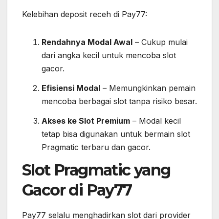
Kelebihan deposit receh di Pay77:
Rendahnya Modal Awal
– Cukup mulai
dari angka kecil untuk mencoba slot
gacor.
Efisiensi Modal
– Memungkinkan pemain
mencoba berbagai slot tanpa risiko besar.
Akses ke Slot Premium
– Modal kecil
tetap bisa digunakan untuk bermain slot
Pragmatic terbaru dan gacor.
Slot Pragmatic yang
Gacor di Pay77
Pay77 selalu menghadirkan slot dari provider