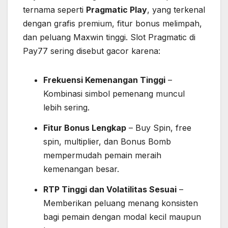
ternama seperti
Pragmatic Play
, yang terkenal
dengan grafis premium, fitur bonus melimpah,
dan peluang Maxwin tinggi. Slot Pragmatic di
Pay77 sering disebut gacor karena:
Frekuensi Kemenangan Tinggi
–
Kombinasi simbol pemenang muncul
lebih sering.
Fitur Bonus Lengkap
– Buy Spin, free
spin, multiplier, dan Bonus Bomb
mempermudah pemain meraih
kemenangan besar.
RTP Tinggi dan Volatilitas Sesuai
–
Memberikan peluang menang konsisten
bagi pemain dengan modal kecil maupun