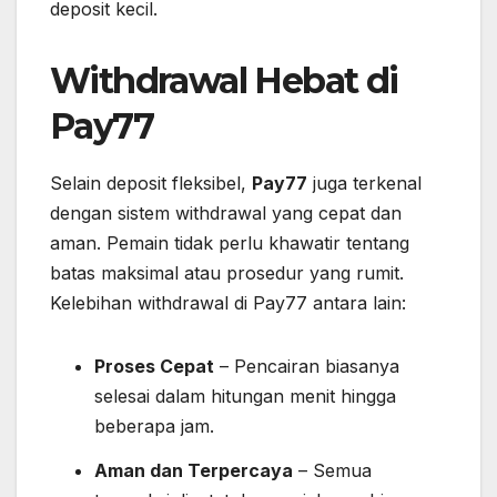
deposit kecil.
Withdrawal Hebat di
Pay77
Selain deposit fleksibel,
Pay77
juga terkenal
dengan sistem withdrawal yang cepat dan
aman. Pemain tidak perlu khawatir tentang
batas maksimal atau prosedur yang rumit.
Kelebihan withdrawal di Pay77 antara lain:
Proses Cepat
– Pencairan biasanya
selesai dalam hitungan menit hingga
beberapa jam.
Aman dan Terpercaya
– Semua