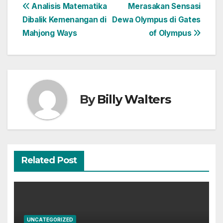
Post
Analisis Matematika
Merasakan Sensasi
Dibalik Kemenangan di
Dewa Olympus di Gates
navigation
Mahjong Ways
of Olympus
By
Billy Walters
Related Post
UNCATEGORIZED