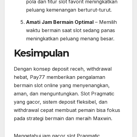
pola dan fitur slot favorit meningkatkan
peluang kemenangan berturut-turut.
Amati Jam Bermain Optimal
– Memilih
waktu bermain saat slot sedang panas
meningkatkan peluang menang besar.
Kesimpulan
Dengan konsep deposit receh, withdrawal
hebat, Pay77 memberikan pengalaman
bermain slot online yang menyenangkan,
aman, dan menguntungkan. Slot Pragmatic
yang gacor, sistem deposit fleksibel, dan
withdrawal cepat membuat pemain bisa fokus
pada strategi bermain dan meraih Maxwin.
Mengetahui jam gacor slot Pragmatic,