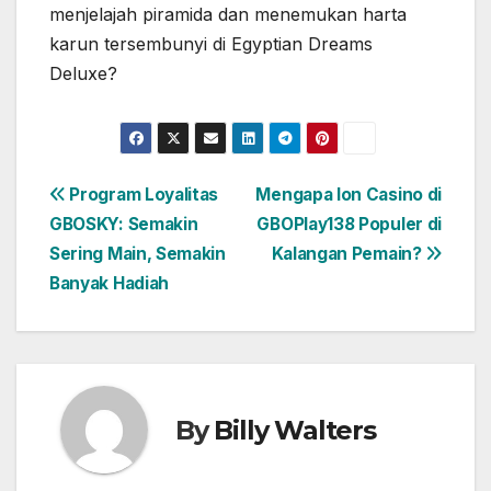
menjelajah piramida dan menemukan harta
karun tersembunyi di Egyptian Dreams
Deluxe?
Post
Program Loyalitas
Mengapa Ion Casino di
GBOSKY: Semakin
GBOPlay138 Populer di
navigation
Sering Main, Semakin
Kalangan Pemain?
Banyak Hadiah
By
Billy Walters