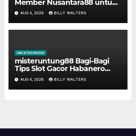
Member Nusantara88 untuk
Main Habanero
AUG 4, 2026
BILLY WALTERS
UNCATEGORIZED
misteruntung88 Bagi-Bagi
Tips Slot Gacor Habanero
Lewat Live Chat
AUG 4, 2026
BILLY WALTERS