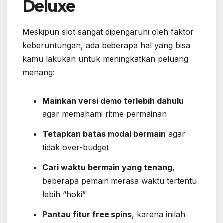
Deluxe
Meskipun slot sangat dipengaruhi oleh faktor
keberuntungan, ada beberapa hal yang bisa
kamu lakukan untuk meningkatkan peluang
menang:
Mainkan versi demo terlebih dahulu
agar memahami ritme permainan
Tetapkan batas modal bermain
agar
tidak over-budget
Cari waktu bermain yang tenang
,
beberapa pemain merasa waktu tertentu
lebih “hoki”
Pantau fitur free spins
, karena inilah