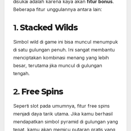
disukai adalah karena kaya akan
fitur bonus
.
Beberapa fitur unggulannya antara lain:
1.
Stacked Wilds
Simbol wild di game ini bisa muncul menumpuk
di satu gulungan penuh. Ini sangat membantu
menciptakan kombinasi menang yang lebih
besar, terutama jika muncul di gulungan
tengah.
2.
Free Spins
Seperti slot pada umumnya, fitur free spins
menjadi daya tarik utama. Jika kamu berhasil
mendapatkan simbol pyramid di gulungan yang
tepat, kamu akan memicu putaran gratis yang