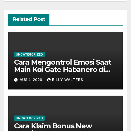
Related Post
UNCATEGORIZED
Cara Mengontrol Emosi Saat
Main Koi Gate Habanero di
Bejo88
AUG 4, 2026
BILLY WALTERS
UNCATEGORIZED
Cara Klaim Bonus New