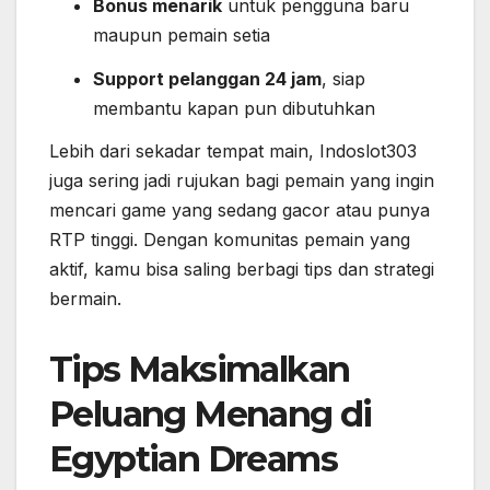
Bonus menarik
untuk pengguna baru
maupun pemain setia
Support pelanggan 24 jam
, siap
membantu kapan pun dibutuhkan
Lebih dari sekadar tempat main, Indoslot303
juga sering jadi rujukan bagi pemain yang ingin
mencari game yang sedang gacor atau punya
RTP tinggi. Dengan komunitas pemain yang
aktif, kamu bisa saling berbagi tips dan strategi
bermain.
Tips Maksimalkan
Peluang Menang di
Egyptian Dreams