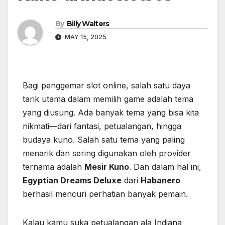
By
Billy Walters
MAY 15, 2025
Bagi penggemar slot online, salah satu daya
tarik utama dalam memilih game adalah tema
yang diusung. Ada banyak tema yang bisa kita
nikmati—dari fantasi, petualangan, hingga
budaya kuno. Salah satu tema yang paling
menarik dan sering digunakan oleh provider
ternama adalah
Mesir Kuno
. Dan dalam hal ini,
Egyptian Dreams Deluxe
dari
Habanero
berhasil mencuri perhatian banyak pemain.
Kalau kamu suka petualangan ala Indiana