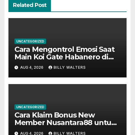
Related Post
UNCATEGORIZED
Cara Mengontrol Emosi Saat
Main Koi Gate Habanero di
Bejo88
AUG 4, 2026
BILLY WALTERS
UNCATEGORIZED
Cara Klaim Bonus New
Member Nusantara88 untuk
Main Habanero
AUG 4, 2026
BILLY WALTERS