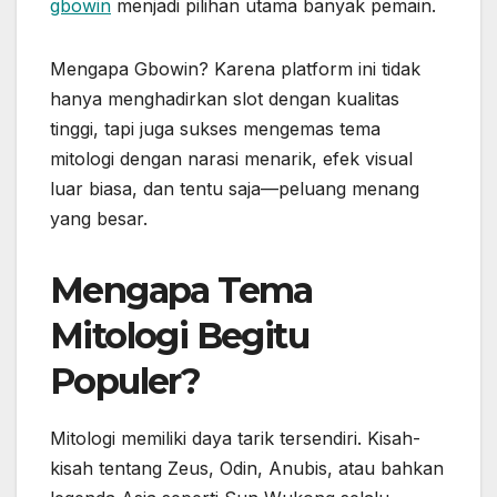
gbowin
menjadi pilihan utama banyak pemain.
Mengapa Gbowin? Karena platform ini tidak
hanya menghadirkan slot dengan kualitas
tinggi, tapi juga sukses mengemas tema
mitologi dengan narasi menarik, efek visual
luar biasa, dan tentu saja—peluang menang
yang besar.
Mengapa Tema
Mitologi Begitu
Populer?
Mitologi memiliki daya tarik tersendiri. Kisah-
kisah tentang Zeus, Odin, Anubis, atau bahkan