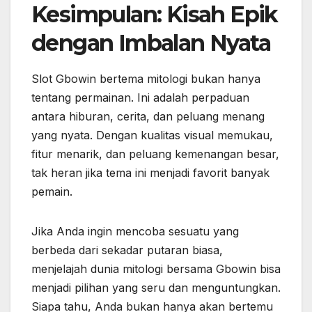
Kesimpulan: Kisah Epik
dengan Imbalan Nyata
Slot Gbowin bertema mitologi bukan hanya
tentang permainan. Ini adalah perpaduan
antara hiburan, cerita, dan peluang menang
yang nyata. Dengan kualitas visual memukau,
fitur menarik, dan peluang kemenangan besar,
tak heran jika tema ini menjadi favorit banyak
pemain.
Jika Anda ingin mencoba sesuatu yang
berbeda dari sekadar putaran biasa,
menjelajah dunia mitologi bersama Gbowin bisa
menjadi pilihan yang seru dan menguntungkan.
Siapa tahu, Anda bukan hanya akan bertemu