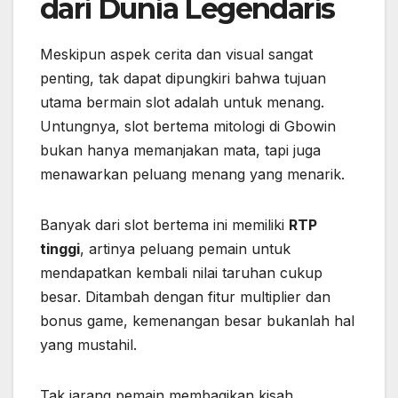
dari Dunia Legendaris
Meskipun aspek cerita dan visual sangat
penting, tak dapat dipungkiri bahwa tujuan
utama bermain slot adalah untuk menang.
Untungnya, slot bertema mitologi di Gbowin
bukan hanya memanjakan mata, tapi juga
menawarkan peluang menang yang menarik.
Banyak dari slot bertema ini memiliki
RTP
tinggi
, artinya peluang pemain untuk
mendapatkan kembali nilai taruhan cukup
besar. Ditambah dengan fitur multiplier dan
bonus game, kemenangan besar bukanlah hal
yang mustahil.
Tak jarang pemain membagikan kisah