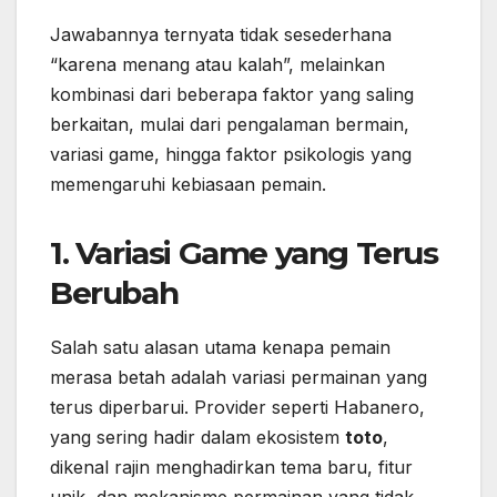
Jawabannya ternyata tidak sesederhana
“karena menang atau kalah”, melainkan
kombinasi dari beberapa faktor yang saling
berkaitan, mulai dari pengalaman bermain,
variasi game, hingga faktor psikologis yang
memengaruhi kebiasaan pemain.
1. Variasi Game yang Terus
Berubah
Salah satu alasan utama kenapa pemain
merasa betah adalah variasi permainan yang
terus diperbarui. Provider seperti Habanero,
yang sering hadir dalam ekosistem
toto
,
dikenal rajin menghadirkan tema baru, fitur