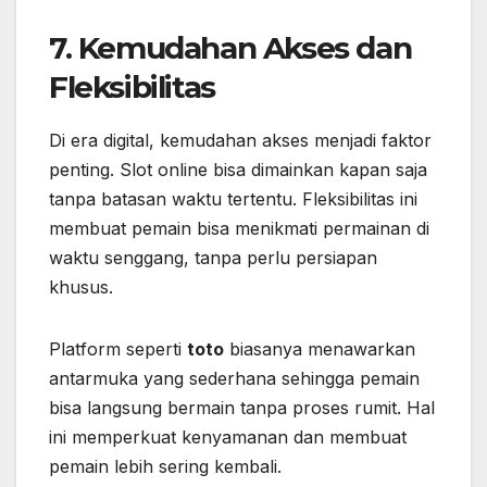
7. Kemudahan Akses dan
Fleksibilitas
Di era digital, kemudahan akses menjadi faktor
penting. Slot online bisa dimainkan kapan saja
tanpa batasan waktu tertentu. Fleksibilitas ini
membuat pemain bisa menikmati permainan di
waktu senggang, tanpa perlu persiapan
khusus.
Platform seperti
toto
biasanya menawarkan
antarmuka yang sederhana sehingga pemain
bisa langsung bermain tanpa proses rumit. Hal
ini memperkuat kenyamanan dan membuat
pemain lebih sering kembali.