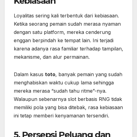
Kebiasaan
Loyalitas sering kali terbentuk dari kebiasaan.
Ketika seorang pemain sudah merasa nyaman
dengan satu platform, mereka cenderung
enggan berpindah ke tempat lain. Ini terjadi
karena adanya rasa familiar terhadap tampilan,
mekanisme, dan alur permainan.
Dalam kasus
toto
, banyak pemain yang sudah
menghabiskan waktu cukup lama sehingga
mereka merasa “sudah tahu ritme”-nya.
Walaupun sebenarnya slot berbasis RNG tidak
memiliki pola yang bisa ditebak, rasa kebiasaan
ini tetap memberi kenyamanan tersendiri.
5. Persepsi Peluang dan