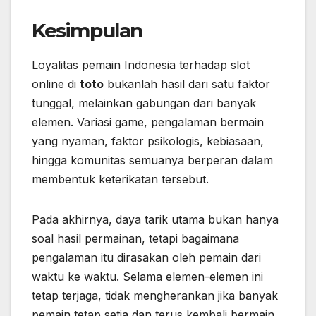
Kesimpulan
Loyalitas pemain Indonesia terhadap slot
online di
toto
bukanlah hasil dari satu faktor
tunggal, melainkan gabungan dari banyak
elemen. Variasi game, pengalaman bermain
yang nyaman, faktor psikologis, kebiasaan,
hingga komunitas semuanya berperan dalam
membentuk keterikatan tersebut.
Pada akhirnya, daya tarik utama bukan hanya
soal hasil permainan, tetapi bagaimana
pengalaman itu dirasakan oleh pemain dari
waktu ke waktu. Selama elemen-elemen ini
tetap terjaga, tidak mengherankan jika banyak
pemain tetap setia dan terus kembali bermain