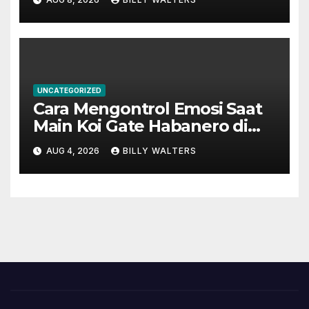
UNCATEGORIZED
Cara Mengontrol Emosi Saat
Main Koi Gate Habanero di
Bejo88
AUG 4, 2026
BILLY WALTERS