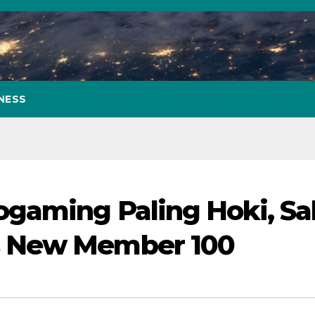
NESS
ogaming Paling Hoki, Sa
 New Member 100