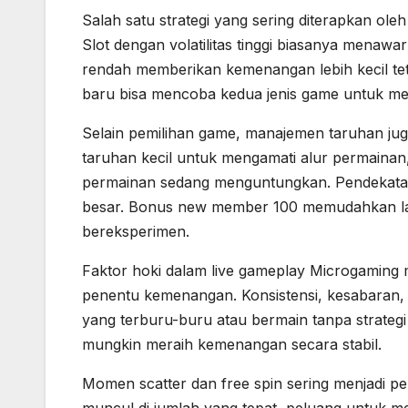
Salah satu strategi yang sering diterapkan o
Slot dengan volatilitas tinggi biasanya menaw
rendah memberikan kemenangan lebih kecil te
baru bisa mencoba kedua jenis game untuk m
Selain pemilihan game, manajemen taruhan jug
taruhan kecil untuk mengamati alur permainan
permainan sedang menguntungkan. Pendekatan
besar. Bonus new member 100 memudahkan la
bereksperimen.
Faktor hoki dalam live gameplay Microgaming
penentu kemenangan. Konsistensi, kesabaran,
yang terburu-buru atau bermain tanpa strategi 
mungkin meraih kemenangan secara stabil.
Momen scatter dan free spin sering menjadi p