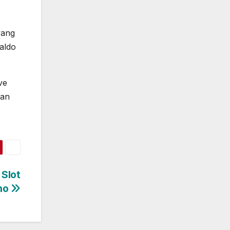
yang
aldo
ve
ran
Slot
ino