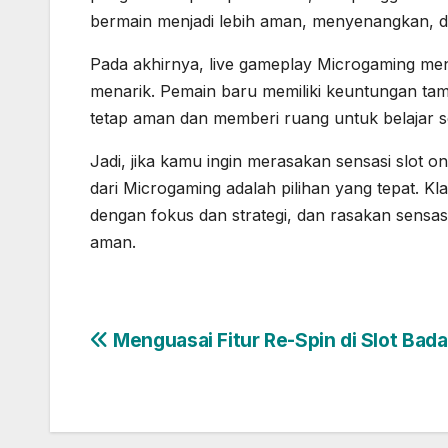
bermain menjadi lebih aman, menyenangkan, 
Pada akhirnya, live gameplay Microgaming m
menarik. Pemain baru memiliki keuntungan 
tetap aman dan memberi ruang untuk belajar s
Jadi, jika kamu ingin merasakan sensasi slot on
dari Microgaming adalah pilihan yang tepat. K
dengan fokus dan strategi, dan rasakan sensa
aman.
Post
Menguasai Fitur Re-Spin di Slot Bad
navigation