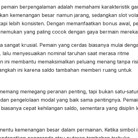
leh pemain berpengalaman adalah memahami karakteristik ga
arkan kemenangan besar namun jarang, sedangkan slot volati
tapi lebih konsisten. Dengan memanfaatkan bonus awal, p
enemukan yang paling cocok dengan gaya bermain mereka
a sangat krusial. Pemain yang cerdas biasanya mulai deng
, lalu menyesuaikan nominal taruhan saat merasa ritme
 ini membantu memaksimalkan peluang menang tanpa ris
ngkah ini karena saldo tambahan memberi ruang untuk
 memang memegang peranan penting, tapi bukan satu-satu
 dan pengelolaan modal yang baik sama pentingnya. Pemai
biasanya cepat kehilangan saldo, sementara yang disiplin l
enentu kemenangan besar dalam permainan. Ketika simbol i