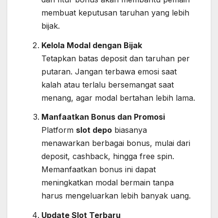
membuat keputusan taruhan yang lebih
bijak.
Kelola Modal dengan Bijak
Tetapkan batas deposit dan taruhan per
putaran. Jangan terbawa emosi saat
kalah atau terlalu bersemangat saat
menang, agar modal bertahan lebih lama.
Manfaatkan Bonus dan Promosi
Platform
slot depo
biasanya
menawarkan berbagai bonus, mulai dari
deposit, cashback, hingga free spin.
Memanfaatkan bonus ini dapat
meningkatkan modal bermain tanpa
harus mengeluarkan lebih banyak uang.
Update Slot Terbaru