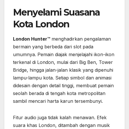
Menyelami Suasana
Kota London
London Hunter™
menghadirkan pengalaman
bermain yang berbeda dari slot pada
umumnya. Pemain diajak menjelajahi ikon-ikon
terkenal di London, mulai dari Big Ben, Tower
Bridge, hingga jalan-jalan klasik yang dipenuhi
lampu-lampu kota. Setiap simbol dan animasi
didesain dengan detail tinggi, membuat pemain
seolah berada di tengah kota metropolitan
sambil mencari harta karun tersembunyi.
Fitur audio juga tidak kalah menawan. Efek
suara khas London, ditambah dengan musik