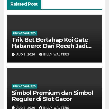
Related Post
UNCATEGORIZED
Trik Bet Bertahap Koi Gate
Habanero: Dari Receh Jadi
Jutawan di Bukumimpi138
AUG 8, 2026
BILLY WALTERS
UNCATEGORIZED
Simbol Premium dan Simbol
Reguler di Slot Gacor
AUG 8, 2026
BILLY WALTERS