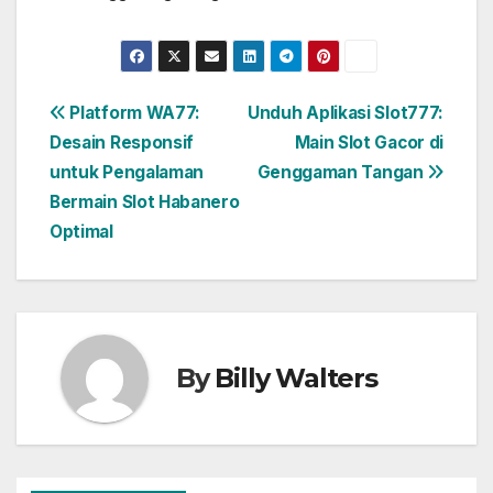
Post
Platform WA77:
Unduh Aplikasi Slot777:
Desain Responsif
Main Slot Gacor di
navigation
untuk Pengalaman
Genggaman Tangan
Bermain Slot Habanero
Optimal
By
Billy Walters