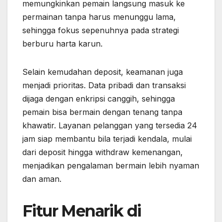
memungkinkan pemain langsung masuk ke
permainan tanpa harus menunggu lama,
sehingga fokus sepenuhnya pada strategi
berburu harta karun.
Selain kemudahan deposit, keamanan juga
menjadi prioritas. Data pribadi dan transaksi
dijaga dengan enkripsi canggih, sehingga
pemain bisa bermain dengan tenang tanpa
khawatir. Layanan pelanggan yang tersedia 24
jam siap membantu bila terjadi kendala, mulai
dari deposit hingga withdraw kemenangan,
menjadikan pengalaman bermain lebih nyaman
dan aman.
Fitur Menarik di