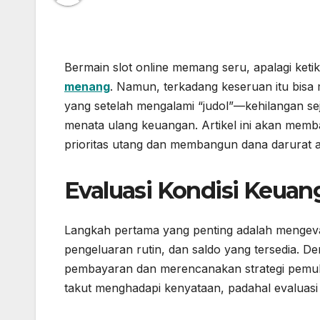
Bermain slot online memang seru, apalagi ket
menang
. Namun, terkadang keseruan itu bisa
yang setelah mengalami “judol”—kehilangan 
menata ulang keuangan. Artikel ini akan memb
prioritas utang dan membangun dana darurat a
Evaluasi Kondisi Keuang
Langkah pertama yang penting adalah mengeval
pengeluaran rutin, dan saldo yang tersedia. D
pembayaran dan merencanakan strategi pemuli
takut menghadapi kenyataan, padahal evaluasi