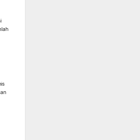
i
mlah
is
gan