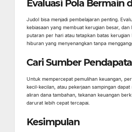
Evaluasi Pola Bermain 
Judol bisa menjadi pembelajaran penting. Evalu
kebiasaan yang membuat kerugian besar, dan bua
putaran per hari atau tetapkan batas kerugian 
hiburan yang menyenangkan tanpa menggang
Cari Sumber Pendapat
Untuk mempercepat pemulihan keuangan, pert
kecil-kecilan, atau pekerjaan sampingan da
aliran dana tambahan, tekanan keuangan be
darurat lebih cepat tercapai.
Kesimpulan