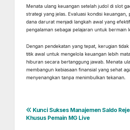
Menata ulang keuangan setelah judol di slot 
strategi yang jelas. Evaluasi kondisi keuanga
dana darurat menjadi langkah awal yang efekti
pengalaman sebagai pelajaran untuk bermain le
Dengan pendekatan yang tepat, kerugian tidak 
titik awal untuk mengelola keuangan lebih mata
hiburan secara bertanggung jawab. Menata ul
membangun kebiasaan finansial yang sehat agar
menyenangkan tanpa menimbulkan tekanan.
Post
Kunci Sukses Manajemen Saldo Reje
Khusus Pemain MG Live
navigation