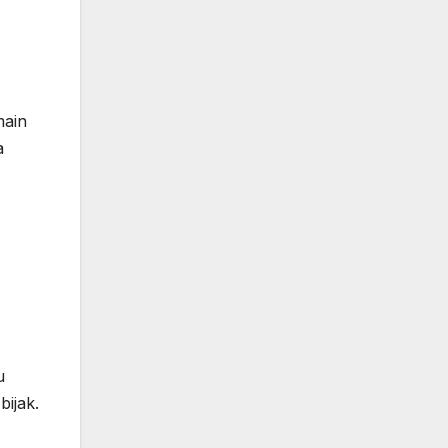
main
a
u
ijak.