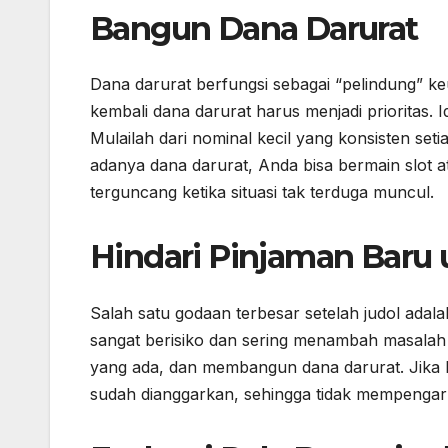
Bangun Dana Darurat
Dana darurat berfungsi sebagai “pelindung” ke
kembali dana darurat harus menjadi prioritas.
Mulailah dari nominal kecil yang konsisten se
adanya dana darurat, Anda bisa bermain slot a
terguncang ketika situasi tak terduga muncul.
Hindari Pinjaman Baru
Salah satu godaan terbesar setelah judol ada
sangat berisiko dan sering menambah masalah
yang ada, dan membangun dana darurat. Jika k
sudah dianggarkan, sehingga tidak mempengaruh