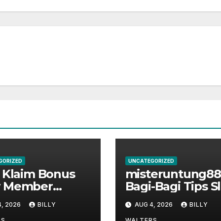
GORIZED
UNCATEGORIZED
 Klaim Bonus
misteruntung88
 Member
Bagi-Bagi Tips S
ntara88 untuk
Gacor Habanero
, 2026
BILLY
AUG 4, 2026
BILLY
n Habanero
Lewat Live Chat
RS
WALTERS