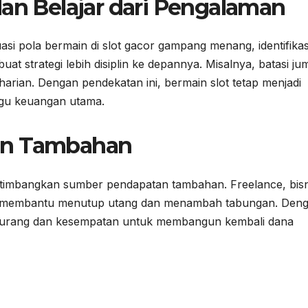
dan Belajar dari Pengalaman
asi pola bermain di slot gacor gampang menang, identifikas
t strategi lebih disiplin ke depannya. Misalnya, batasi ju
harian. Dengan pendekatan ini, bermain slot tetap menjadi
gu keuangan utama.
an Tambahan
imbangkan sumber pendapatan tambahan. Freelance, bisn
pat membantu menutup utang dan menambah tabungan. Den
rkurang dan kesempatan untuk membangun kembali dana