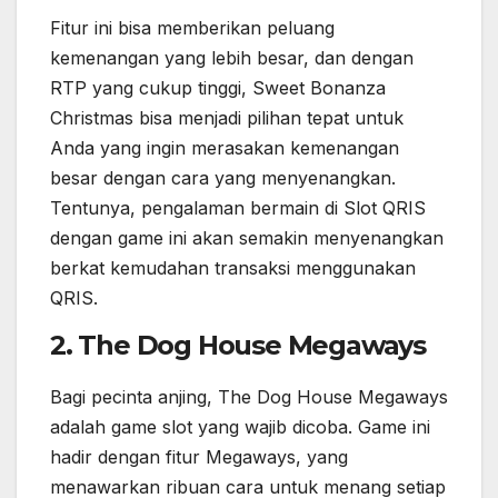
Fitur ini bisa memberikan peluang
kemenangan yang lebih besar, dan dengan
RTP yang cukup tinggi, Sweet Bonanza
Christmas bisa menjadi pilihan tepat untuk
Anda yang ingin merasakan kemenangan
besar dengan cara yang menyenangkan.
Tentunya, pengalaman bermain di Slot QRIS
dengan game ini akan semakin menyenangkan
berkat kemudahan transaksi menggunakan
QRIS.
2. The Dog House Megaways
Bagi pecinta anjing, The Dog House Megaways
adalah game slot yang wajib dicoba. Game ini
hadir dengan fitur Megaways, yang
menawarkan ribuan cara untuk menang setiap