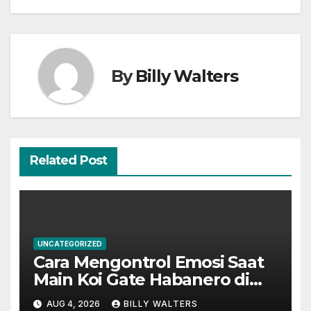
By
Billy Walters
Related Post
UNCATEGORIZED
Cara Mengontrol Emosi Saat
Main Koi Gate Habanero di
Bejo88
AUG 4, 2026
BILLY WALTERS