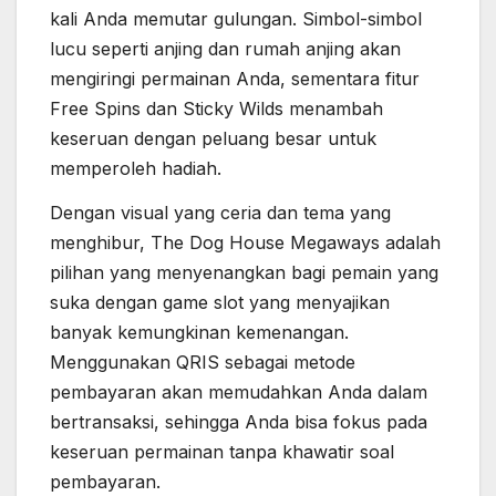
kali Anda memutar gulungan. Simbol-simbol
lucu seperti anjing dan rumah anjing akan
mengiringi permainan Anda, sementara fitur
Free Spins dan Sticky Wilds menambah
keseruan dengan peluang besar untuk
memperoleh hadiah.
Dengan visual yang ceria dan tema yang
menghibur, The Dog House Megaways adalah
pilihan yang menyenangkan bagi pemain yang
suka dengan game slot yang menyajikan
banyak kemungkinan kemenangan.
Menggunakan QRIS sebagai metode
pembayaran akan memudahkan Anda dalam
bertransaksi, sehingga Anda bisa fokus pada
keseruan permainan tanpa khawatir soal
pembayaran.