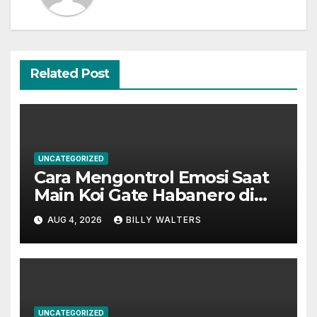
Related Post
UNCATEGORIZED
Cara Mengontrol Emosi Saat
Main Koi Gate Habanero di
Bejo88
AUG 4, 2026
BILLY WALTERS
UNCATEGORIZED