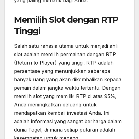
yang paling menarik bagi Anda.
Memilih Slot dengan RTP
Tinggi
Salah satu rahasia utama untuk menjadi ahli
slot adalah memilih permainan dengan RTP
(Return to Player) yang tinggi. RTP adalah
persentase yang menunjukkan seberapa
banyak uang yang akan dikembalikan kepada
pemain dalam jangka waktu tertentu. Dengan
memilih slot yang memiliki RTP di atas 95%,
Anda meningkatkan peluang untuk
mendapatkan kembali investasi Anda. Ini
adalah informasi yang sangat berharga dalam
dunia Togel, di mana setiap putaran adalah
kesempatan untuk menang.