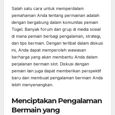
Salah satu cara untuk memperdalam
pemahaman Anda tentang permainan adalah
dengan bergabung dalam komunitas pemain
Togel. Banyak forum dan grup di media sosial
di mana pemain berbagi pengalaman, strategi,
dan tips bermain. Dengan terlibat dalam diskusi
ini, Anda dapat memperoleh wawasan
berharga yang akan membantu Anda dalam
perjalanan bermain slot. Diskusi dengan
pemain lain juga dapat memberikan perspektif
baru dan membuat pengalaman bermain Anda
lebih menyenangkan.
Menciptakan Pengalaman
Bermain yang