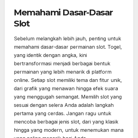
Memahami Dasar-Dasar
Slot
Sebelum melangkah lebih jauh, penting untuk
memahami dasar-dasar permainan slot. Togel,
yang identik dengan angka, kini
bertransformasi menjadi berbagai bentuk
permainan yang lebih menarik di platform
online. Setiap slot memiliki tema dan fitur unik,
dari grafik yang menawan hingga efek suara
yang menggugah semangat. Memilih slot yang
sesuai dengan selera Anda adalah langkah
pertama yang cerdas. Jangan ragu untuk
mencoba berbagai jenis slot, dari yang klasik
hingga yang modern, untuk menemukan mana