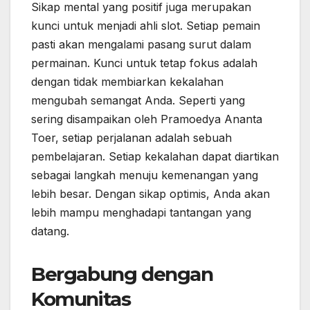
Sikap mental yang positif juga merupakan
kunci untuk menjadi ahli slot. Setiap pemain
pasti akan mengalami pasang surut dalam
permainan. Kunci untuk tetap fokus adalah
dengan tidak membiarkan kekalahan
mengubah semangat Anda. Seperti yang
sering disampaikan oleh Pramoedya Ananta
Toer, setiap perjalanan adalah sebuah
pembelajaran. Setiap kekalahan dapat diartikan
sebagai langkah menuju kemenangan yang
lebih besar. Dengan sikap optimis, Anda akan
lebih mampu menghadapi tantangan yang
datang.
Bergabung dengan
Komunitas