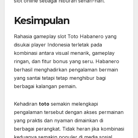
slot online sebagai hiburan sehari-hari.
Kesimpulan
Rahasia gameplay slot Toto Habanero yang
disukai player Indonesia terletak pada
kombinasi antara visual menarik, gameplay
ringan, dan fitur bonus yang seru. Habanero
berhasil menghadirkan pengalaman bermain
yang santai tetapi tetap menghibur bagi
berbagai kalangan pemain.
Kehadiran
toto
semakin melengkapi
pengalaman tersebut dengan akses permainan
yang praktis dan nyaman dimainkan di
berbagai perangkat. Tidak heran jika kombinasi
keduanya semakin populer di media sosial