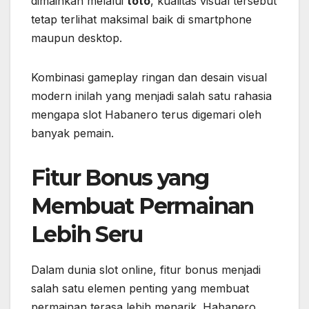
dimainkan melalui
toto
, kualitas visual tersebut
tetap terlihat maksimal baik di smartphone
maupun desktop.
Kombinasi gameplay ringan dan desain visual
modern inilah yang menjadi salah satu rahasia
mengapa slot Habanero terus digemari oleh
banyak pemain.
Fitur Bonus yang
Membuat Permainan
Lebih Seru
Dalam dunia slot online, fitur bonus menjadi
salah satu elemen penting yang membuat
permainan terasa lebih menarik. Habanero