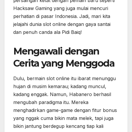
persaingan ketat dengan pemain baru seperti
Hacksaw Gaming yang juga mulai mencuri
perhatian di pasar Indonesia. Jadi, mari kita
jelajahi dunia slot online dengan gaya santai
dan penuh canda ala Pidi Baiq!
Mengawali dengan
Cerita yang Menggoda
Dulu, bermain slot online itu ibarat menunggu
hujan di musim kemarau; kadang muncul,
kadang enggak. Namun, Habanero berhasil
mengubah paradigma itu. Mereka
menghadirkan game-game dengan fitur bonus
yang nggak cuma bikin mata melek, tapi juga
bikin jantung berdegup kencang tiap kali