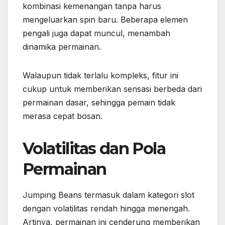
kombinasi kemenangan tanpa harus
mengeluarkan spin baru. Beberapa elemen
pengali juga dapat muncul, menambah
dinamika permainan.
Walaupun tidak terlalu kompleks, fitur ini
cukup untuk memberikan sensasi berbeda dari
permainan dasar, sehingga pemain tidak
merasa cepat bosan.
Volatilitas dan Pola
Permainan
Jumping Beans termasuk dalam kategori slot
dengan volatilitas rendah hingga menengah.
Artinya, permainan ini cenderung memberikan