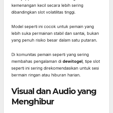
kemenangan kecil secara lebih sering
dibandingkan slot volatilitas tinggi.
Model seperti ini cocok untuk pemain yang
lebih suka permainan stabil dan santai, bukan
yang penuh risiko besar dalam satu putaran.
Di komunitas pemain seperti yang sering
membahas pengalaman di
dewitogel
, tipe slot
seperti ini sering direkomendasikan untuk sesi
bermain ringan atau hiburan harian.
Visual dan Audio yang
Menghibur