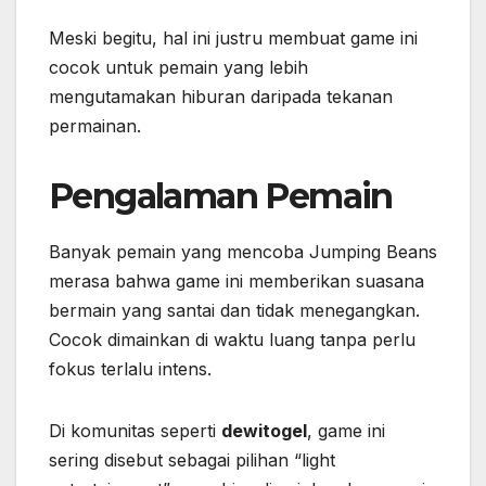
Meski begitu, hal ini justru membuat game ini
cocok untuk pemain yang lebih
mengutamakan hiburan daripada tekanan
permainan.
Pengalaman Pemain
Banyak pemain yang mencoba Jumping Beans
merasa bahwa game ini memberikan suasana
bermain yang santai dan tidak menegangkan.
Cocok dimainkan di waktu luang tanpa perlu
fokus terlalu intens.
Di komunitas seperti
dewitogel
, game ini
sering disebut sebagai pilihan “light