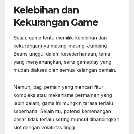
Kelebihan dan
Kekurangan Game
Setiap game tentu memiliki kelebihan dan
kekurangannya masing-masing. Jumping
Beans unggul dalam kesederhanaan, tema
yang menyenangkan, serta gameplay yang
mudah diakses oleh semua kalangan pemain.
Namun, bagi pemain yang mencari fitur
kompleks atau mekanisme permainan yang
lebih dalam, game ini mungkin terasa terlalu
sederhana. Selain itu, potensi kemenangan
besar tidak terlalu sering muncul dibandingkan
slot dengan volatilitas tinggi.