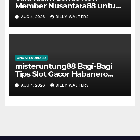
Member Nusantara88 untuk
Main Habanero
AUG 4, 2026
BILLY WALTERS
UNCATEGORIZED
misteruntung88 Bagi-Bagi
Tips Slot Gacor Habanero
Lewat Live Chat
AUG 4, 2026
BILLY WALTERS