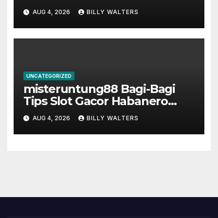
Main Habanero
AUG 4, 2026
BILLY WALTERS
UNCATEGORIZED
misteruntung88 Bagi-Bagi
Tips Slot Gacor Habanero
Lewat Live Chat
AUG 4, 2026
BILLY WALTERS