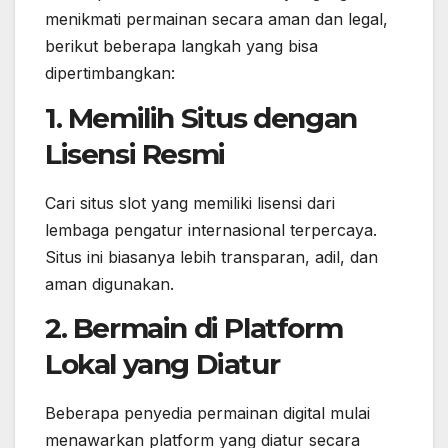
menikmati permainan secara aman dan legal,
berikut beberapa langkah yang bisa
dipertimbangkan:
1. Memilih Situs dengan
Lisensi Resmi
Cari situs slot yang memiliki lisensi dari
lembaga pengatur internasional terpercaya.
Situs ini biasanya lebih transparan, adil, dan
aman digunakan.
2. Bermain di Platform
Lokal yang Diatur
Beberapa penyedia permainan digital mulai
menawarkan platform yang diatur secara