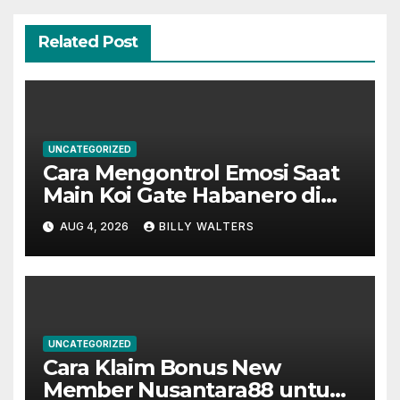
Related Post
UNCATEGORIZED
Cara Mengontrol Emosi Saat
Main Koi Gate Habanero di
Bejo88
AUG 4, 2026
BILLY WALTERS
UNCATEGORIZED
Cara Klaim Bonus New
Member Nusantara88 untuk