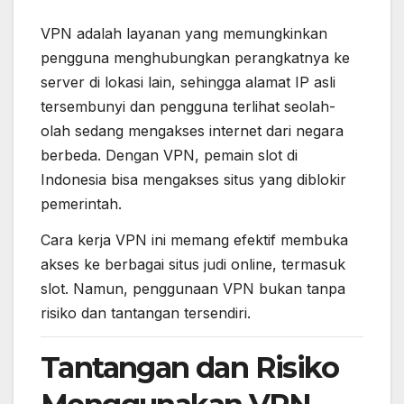
VPN adalah layanan yang memungkinkan
pengguna menghubungkan perangkatnya ke
server di lokasi lain, sehingga alamat IP asli
tersembunyi dan pengguna terlihat seolah-
olah sedang mengakses internet dari negara
berbeda. Dengan VPN, pemain slot di
Indonesia bisa mengakses situs yang diblokir
pemerintah.
Cara kerja VPN ini memang efektif membuka
akses ke berbagai situs judi online, termasuk
slot. Namun, penggunaan VPN bukan tanpa
risiko dan tantangan tersendiri.
Tantangan dan Risiko