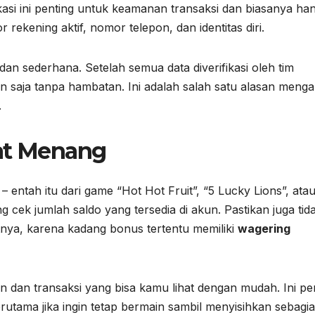
asi ini penting untuk keamanan transaksi dan biasanya ha
ekening aktif, nomor telepon, dan identitas diri.
 dan sederhana. Setelah semua data diverifikasi oleh tim
 saja tanpa hambatan. Ini adalah salah satu alasan meng
.
yat Menang
entah itu dari game “Hot Hot Fruit”, “5 Lucky Lions”, ata
cek jumlah saldo yang tersedia di akun. Pastikan juga tid
tnya, karena kadang bonus tertentu memiliki
wagering
 dan transaksi yang bisa kamu lihat dengan mudah. Ini pe
rutama jika ingin tetap bermain sambil menyisihkan sebagi