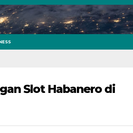
NESS
gan Slot Habanero di