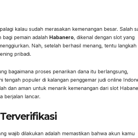
palagi kalau sudah merasakan kemenangan besar. Salah s
 bagi pemain adalah
Habanero
, dikenal dengan slot yang
menggiurkan. Nah, setelah berhasil menang, tentu langkah
ning pribadi.
ng bagaimana proses penarikan dana itu berlangsung,
ni tengah populer di kalangan penggemar judi online Indone
udah dan aman untuk menarik kemenangan dari slot Habane
 berjalan lancar.
Terverifikasi
ang wajib dilakukan adalah memastikan bahwa akun kamu