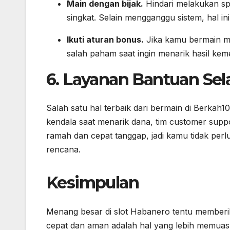
Main dengan bijak.
Hindari melakukan sp
singkat. Selain mengganggu sistem, hal ini
Ikuti aturan bonus.
Jika kamu bermain me
salah paham saat ingin menarik hasil kem
6. Layanan Bantuan Sela
Salah satu hal terbaik dari bermain di Berkah
kendala saat menarik dana, tim customer supp
ramah dan cepat tanggap, jadi kamu tidak perlu
rencana.
Kesimpulan
Menang besar di slot Habanero tentu memberik
cepat dan aman adalah hal yang lebih memuas