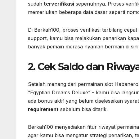
sudah
terverifikasi
sepenuhnya. Proses verifik
memerlukan beberapa data dasar seperti nomor r
Di Berkah100, proses verifikasi terbilang cepat
support, kamu bisa melakukan penarikan kapan
banyak pemain merasa nyaman bermain di sini
2. Cek Saldo dan Riwa
Setelah menang dari permainan slot Habanero – 
“Egyptian Dreams Deluxe” – kamu bisa langsung 
ada bonus aktif yang belum diselesaikan syara
requirement
sebelum bisa ditarik.
Berkah100 menyediakan fitur riwayat permainan
agar kamu bisa mengatur strategi penarikan, te