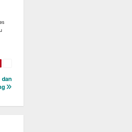
es
u
 dan
ing