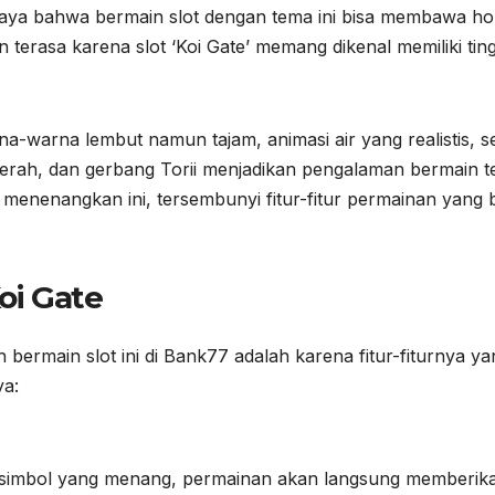
caya bahwa bermain slot dengan tema ini bisa membawa ho
n terasa karena slot ‘Koi Gate’ memang dikenal memiliki tin
-warna lembut namun tajam, animasi air yang realistis, s
 merah, dan gerbang Torii menjadikan pengalaman bermain t
ang menenangkan ini, tersembunyi fitur-fitur permainan yang 
oi Gate
bermain slot ini di Bank77 adalah karena fitur-fiturnya ya
ya:
i simbol yang menang, permainan akan langsung memberik