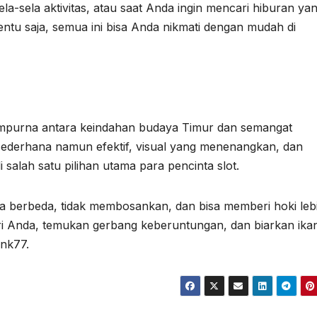
ela-sela aktivitas, atau saat Anda ingin mencari hiburan ya
ntu saja, semua ini bisa Anda nikmati dengan mudah di
sempurna antara keindahan budaya Timur dan semangat
g sederhana namun efektif, visual yang menenangkan, dan
 salah satu pilihan utama para pencinta slot.
a berbeda, tidak membosankan, dan bisa memberi hoki leb
iri Anda, temukan gerbang keberuntungan, dan biarkan ikan
nk77.