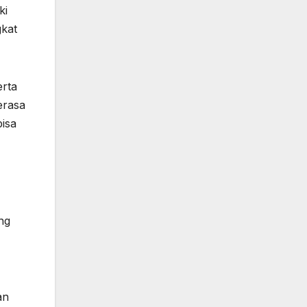
ki
gkat
erta
erasa
bisa
ng
an