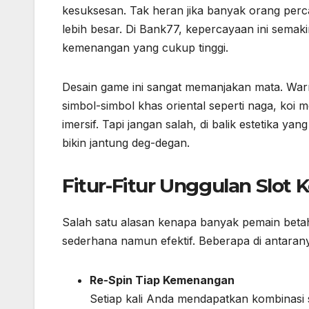
kesuksesan. Tak heran jika banyak orang per
lebih besar. Di Bank77, kepercayaan ini semaki
kemenangan yang cukup tinggi.
Desain game ini sangat memanjakan mata. Warna
simbol-simbol khas oriental seperti naga, koi
imersif. Tapi jangan salah, di balik estetika y
bikin jantung deg-degan.
Fitur-Fitur Unggulan Slot K
Salah satu alasan kenapa banyak pemain betah 
sederhana namun efektif. Beberapa di antaran
Re-Spin Tiap Kemenangan
Setiap kali Anda mendapatkan kombinas