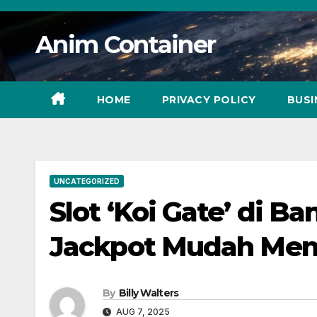
Skip
to
Anim Container
content
HOME
PRIVACY POLICY
BUSI
UNCATEGORIZED
Slot ‘Koi Gate’ di Ba
Jackpot Mudah Me
By
Billy Walters
AUG 7, 2025