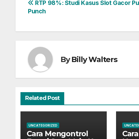
Post
RTP 98%: Studi Kasus Slot Gacor P
Punch
navigation
By
Billy Walters
Related Post
UNCATEGORIZED
UNCATE
Cara Mengontrol
Cara