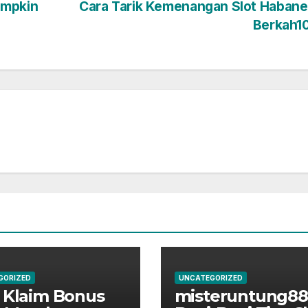
umpkin
Cara Tarik Kemenangan Slot Habane
Berkah1
GORIZED
UNCATEGORIZED
 Klaim Bonus
misteruntung88